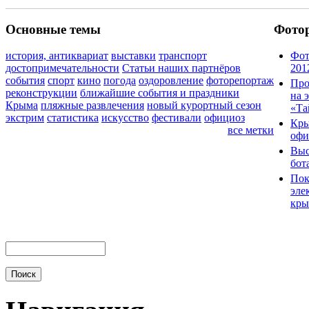
Основные темы
Фото
история, антиквариат
выставки
транспорт
Фот
достопримечательности
Статьи наших партнёров
201
события
спорт
кино
погода
оздоровление
фоторепортаж
Про
реконструкции
ближайшие события и праздники
на 
Крыма
пляжные развлечения
новый курортный сезон
«Та
экстрим
статистика
искусство
фестивали
официоз
Кры
все метки
офи
Выс
бот
Пок
эле
кры