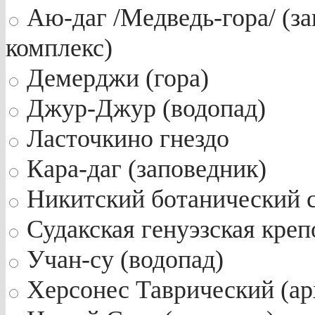
Аю-даг /Медведь-гора/ (за
комплекс)
Демерджи (гора)
Джур-Джур (водопад)
Ласточкино гнездо
Кара-даг (заповедник)
Никитский ботанический 
Судакская генуэзская креп
Учан-су (водопад)
Херсонес Таврический (ар