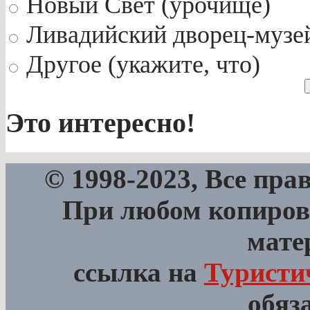
Новый Свет (урочище)
Ливадийский дворец-музе
Другое (укажите, что)
Это интересно!
© 1998-2023, Все пра
При любом копиров
мате
ссылка на
Туристи
обяз