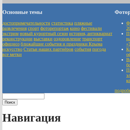
Основные темы
Фото
достопримечательности
статистика
пляжные
Ф
развлечения
спорт
фоторепортаж
кино
фестивали
2
экстрим
новый курортный сезон
история, антиквариат
П
реконструкции
выставки
оздоровление
транспорт
н
официоз
ближайшие события и праздники Крыма
«
искусство
Статьи наших партнёров
события
погода
К
все метки
о
В
б
П
э
к
подроб
Навигация