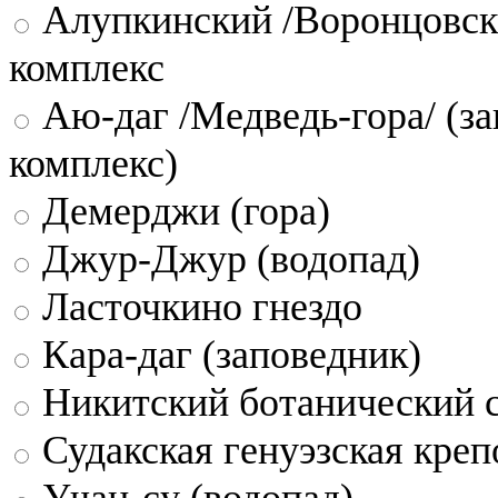
Алупкинский /Воронцовск
комплекс
Аю-даг /Медведь-гора/ (за
комплекс)
Демерджи (гора)
Джур-Джур (водопад)
Ласточкино гнездо
Кара-даг (заповедник)
Никитский ботанический 
Судакская генуэзская креп
Учан-су (водопад)