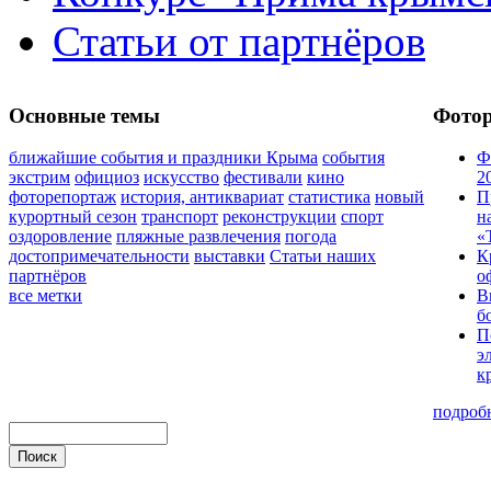
Статьи от партнёров
Основные темы
Фото
ближайшие события и праздники Крыма
события
Ф
экстрим
официоз
искусство
фестивали
кино
2
фоторепортаж
история, антиквариат
статистика
новый
П
курортный сезон
транспорт
реконструкции
спорт
н
оздоровление
пляжные развлечения
погода
«
достопримечательности
выставки
Статьи наших
К
партнёров
о
все метки
В
б
П
э
к
подроб