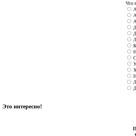
Что 
А
А
А
Д
Д
Л
К
Н
С
У
Х
Н
Л
Д
Это интересно!
П