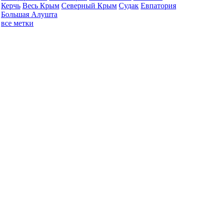
Керчь
Весь Крым
Северный Крым
Судак
Евпатория
Большая Алушта
все метки