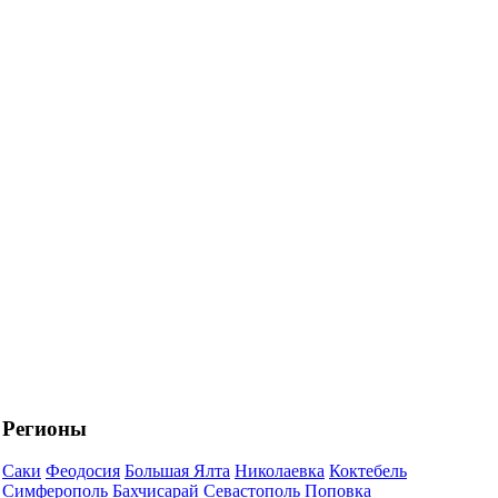
Регионы
Саки
Феодосия
Большая Ялта
Николаевка
Коктебель
Симферополь
Бахчисарай
Севастополь
Поповка