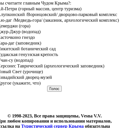
вы считаете главным Чудом Крыма?:
й-Петри (горный массив, центр туризма)
лупкинский /Воронцовский/ дворцово-парковый комплекс
ю-даг /Медведь-гора/ (заказник, археологический комплекс)
емерджи (гора)
жур-Джур (водопад)
асточкино гнездо
ара-даг (заповедник)
икитский ботанический сад
удакская генуэзская крепость
чан-су (водопад)
ерсонес Таврический (археологический заповедник)
овый Свет (урочище)
ивадийский дворец-музей
ругое (укажите, что)
© 1998-2023, Все права защищены, Vesna V.V.
ри любом копировании и использовании материалов,
ссылка на
Туристический сервер Крыма
обязательна