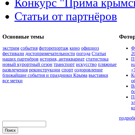
Конкурс "Прима крымск
Статьи от партнёров
Основные темы
Фото
экстрим
события
фоторепортаж
кино
официоз
Ф
фестивали
достопримечательности
погода
Статьи
2
наших партнёров
история, антиквариат
статистика
П
новый курортный сезон
транспорт
искусство
пляжные
н
развлечения
реконструкции
спорт
оздоровление
«
ближайшие события и праздники Крыма
выставки
К
все метки
о
В
б
П
э
к
подроб