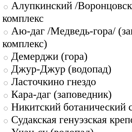
Алупкинский /Воронцовск
комплекс
Аю-даг /Медведь-гора/ (за
комплекс)
Демерджи (гора)
Джур-Джур (водопад)
Ласточкино гнездо
Кара-даг (заповедник)
Никитский ботанический 
Судакская генуэзская креп