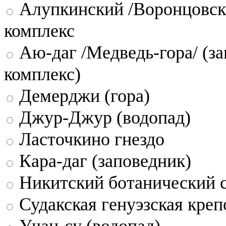
Алупкинский /Воронцовск
комплекс
Аю-даг /Медведь-гора/ (за
комплекс)
Демерджи (гора)
Джур-Джур (водопад)
Ласточкино гнездо
Кара-даг (заповедник)
Никитский ботанический 
Судакская генуэзская креп
Учан-су (водопад)