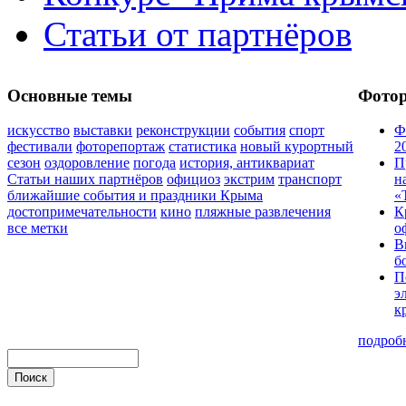
Статьи от партнёров
Основные темы
Фото
искусство
выставки
реконструкции
события
спорт
Ф
фестивали
фоторепортаж
статистика
новый курортный
2
сезон
оздоровление
погода
история, антиквариат
П
Статьи наших партнёров
официоз
экстрим
транспорт
н
ближайшие события и праздники Крыма
«
достопримечательности
кино
пляжные развлечения
К
все метки
о
В
б
П
э
к
подроб