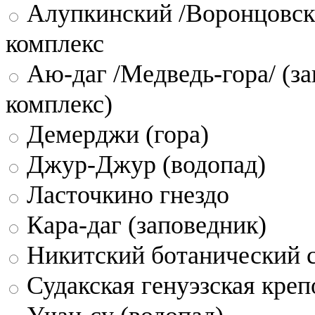
Алупкинский /Воронцовск
комплекс
Аю-даг /Медведь-гора/ (за
комплекс)
Демерджи (гора)
Джур-Джур (водопад)
Ласточкино гнездо
Кара-даг (заповедник)
Никитский ботанический 
Судакская генуэзская креп