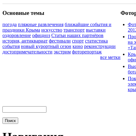
Основные темы
Фото
погода
пляжные развлечения
ближайшие события и
Фот
праздники Крыма
искусство
транспорт
выставки
201
оздоровление
официоз
Статьи наших партнёров
Про
история, антиквариат
фестивали
спорт
статистика
на 
события
новый курортный сезон
кино
реконструкции
«Та
достопримечательности
экстрим
фоторепортаж
Кры
все метки
офи
Выс
бот
Пок
эле
кры