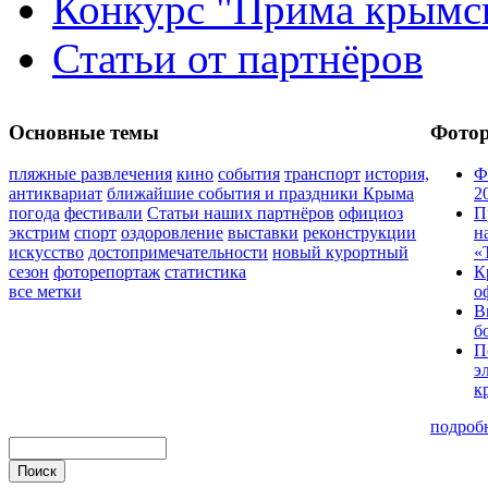
Конкурс "Прима крымск
Статьи от партнёров
Основные темы
Фото
пляжные развлечения
кино
события
транспорт
история,
Ф
антиквариат
ближайшие события и праздники Крыма
2
погода
фестивали
Статьи наших партнёров
официоз
П
экстрим
спорт
оздоровление
выставки
реконструкции
н
искусство
достопримечательности
новый курортный
«
сезон
фоторепортаж
статистика
К
все метки
о
В
б
П
э
к
подроб