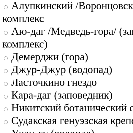
Алупкинский /Воронцовск
комплекс
Аю-даг /Медведь-гора/ (за
комплекс)
Демерджи (гора)
Джур-Джур (водопад)
Ласточкино гнездо
Кара-даг (заповедник)
Никитский ботанический 
Судакская генуэзская креп