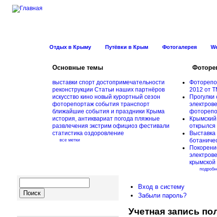
Новости Курорт
Отдых в Крыму
Путёвки в Крым
Фотогалерея
W
Основные темы
Фоторе
выставки
спорт
достопримечательности
Фоторепо
реконструкции
Статьи наших партнёров
2012 от Т
искусство
кино
новый курортный сезон
Прогулки 
фоторепортаж
события
транспорт
электрове
ближайшие события и праздники Крыма
фоторепо
история, антиквариат
погода
пляжные
Крымский
развлечения
экстрим
официоз
фестивали
открылся
статистика
оздоровление
Выставка 
ботаничес
все метки
Покорени
электров
крымской
подробн
Вход в систему
Забыли пароль?
Учетная запись по
Навигация