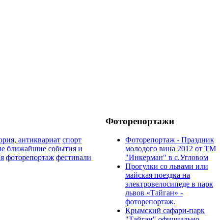
Фоторепортажи
ория, антиквариат
спорт
Фоторепортаж - Праздник
ие
ближайшие события и
молодого вина 2012 от ТМ
ия
фоторепортаж
фестивали
"Инкерман" в с.Угловом
Прогулки cо львами или
майская поездка на
электровелосипеде в парк
львов «Тайган» -
фоторепортаж.
Крымский сафари-парк
"Тайган" официально