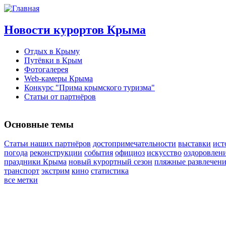
Новости курортов Крыма
Отдых в Крыму
Путёвки в Крым
Фотогалерея
Web-камеры Крыма
Конкурс "Прима крымского туризма"
Статьи от партнёров
Основные темы
Статьи наших партнёров
достопримечательности
выставки
ист
погода
реконструкции
события
официоз
искусство
оздоровлен
праздники Крыма
новый курортный сезон
пляжные развлечен
транспорт
экстрим
кино
статистика
все метки