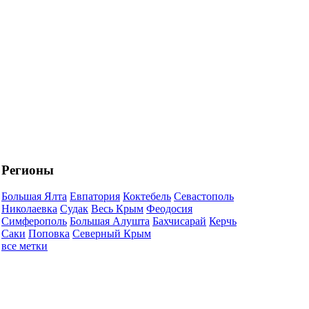
Регионы
Большая Ялта
Евпатория
Коктебель
Севастополь
Николаевка
Судак
Весь Крым
Феодосия
Симферополь
Большая Алушта
Бахчисарай
Керчь
Саки
Поповка
Северный Крым
все метки