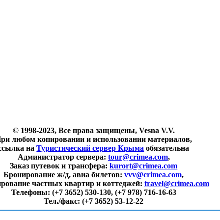
© 1998-2023, Все права защищены, Vesna V.V.
ри любом копировании и использовании материалов,
ссылка на
Туристический сервер Крыма
обязательна
Администратор сервера:
tour@crimea.com
,
Заказ путевок и трансфера:
kurort@crimea.com
Бронирование ж/д, авиа билетов:
vvv@crimea.com
,
рование частных квартир и коттеджей:
travel@crimea.com
Телефоны:
(+7 3652) 530-130, (+7 978) 716-16-63
Тел./факс:
(+7 3652) 53-12-22