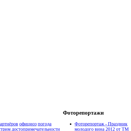
Фоторепортажи
артнёров
официоз
погода
Фоторепортаж - Праздник
стрим
достопримечательности
молодого вина 2012 от ТМ