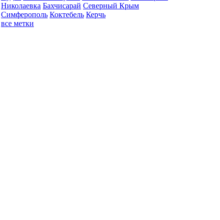
Николаевка
Бахчисарай
Северный Крым
Симферополь
Коктебель
Керчь
все метки