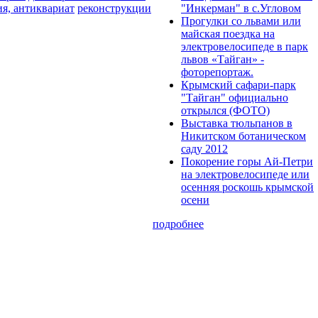
ия, антиквариат
реконструкции
"Инкерман" в с.Угловом
Прогулки cо львами или
майская поездка на
электровелосипеде в парк
львов «Тайган» -
фоторепортаж.
Крымский сафари-парк
"Тайган" официально
открылся (ФОТО)
Выставка тюльпанов в
Никитском ботаническом
саду 2012
Покорение горы Ай-Петри
на электровелосипеде или
осенняя роскошь крымской
осени
подробнее