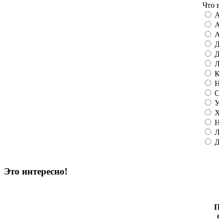
Что 
А
А
А
Д
Д
Л
К
Н
С
У
Х
Н
Л
Д
Это интересно!
П