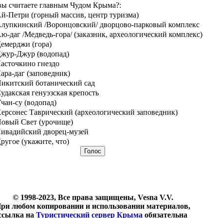
вы считаете главным Чудом Крыма?:
й-Петри (горный массив, центр туризма)
лупкинский /Воронцовский/ дворцово-парковый комплекс
ю-даг /Медведь-гора/ (заказник, археологический комплекс)
емерджи (гора)
жур-Джур (водопад)
асточкино гнездо
ара-даг (заповедник)
икитский ботанический сад
удакская генуэзская крепость
чан-су (водопад)
ерсонес Таврический (археологический заповедник)
овый Свет (урочище)
ивадийский дворец-музей
ругое (укажите, что)
© 1998-2023, Все права защищены, Vesna V.V.
ри любом копировании и использовании материалов,
ссылка на
Туристический сервер Крыма
обязательна