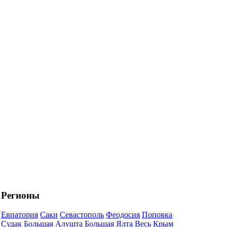
Регионы
Евпатория
Саки
Севастополь
Феодосия
Поповка
Судак
Большая Алушта
Большая Ялта
Весь Крым