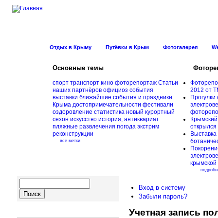
Новости Курорт
Отдых в Крыму
Путёвки в Крым
Фотогалерея
W
Основные темы
Фоторе
спорт
транспорт
кино
фоторепортаж
Статьи
Фоторепо
наших партнёров
официоз
события
2012 от Т
выставки
ближайшие события и праздники
Прогулки 
Крыма
достопримечательности
фестивали
электрове
оздоровление
статистика
новый курортный
фоторепо
сезон
искусство
история, антиквариат
Крымский
пляжные развлечения
погода
экстрим
открылся
реконструкции
Выставка 
ботаничес
все метки
Покорени
электров
крымской
подробн
Вход в систему
Забыли пароль?
Учетная запись по
Навигация