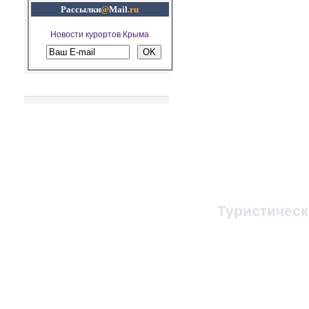
Рассылки
@
Mail
.ru
Новости курортов Крыма
Рекомендуем посетить
© 1998-2023, Все п
При любом копировании
ссылка на
Туристичес
Администратор 
Заказ путевок и т
Бронирование ж/д, 