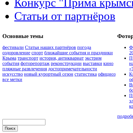
Конкурс "Прима крымск
Статьи от партнёров
Основные темы
Фото
фестивали
Статьи наших партнёров
погода
Ф
оздоровление
спорт
ближайшие события и праздники
2
Крыма
транспорт
история, антиквариат
экстрим
П
события
фоторепортаж
реконструкции
выставки
кино
н
пляжные развлечения
достопримечательности
«
искусство
новый курортный сезон
статистика
официоз
К
все метки
о
В
б
П
э
к
подроб