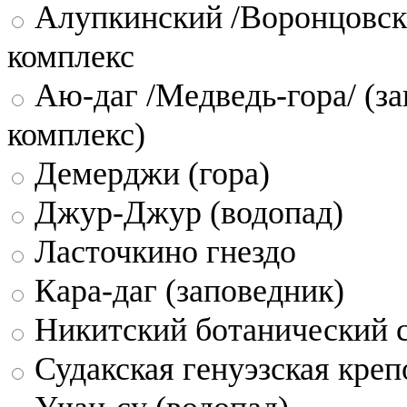
Алупкинский /Воронцовск
комплекс
Аю-даг /Медведь-гора/ (за
комплекс)
Демерджи (гора)
Джур-Джур (водопад)
Ласточкино гнездо
Кара-даг (заповедник)
Никитский ботанический 
Судакская генуэзская креп