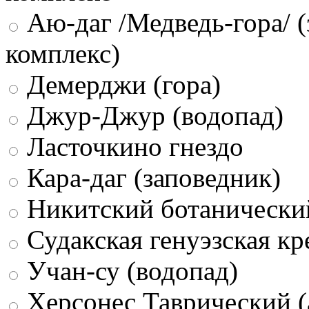
Аю-даг /Медведь-гора/ (
комплекс)
Демерджи (гора)
Джур-Джур (водопад)
Ласточкино гнездо
Кара-даг (заповедник)
Никитский ботанически
Судакская генуэзская кр
Учан-су (водопад)
Херсонес Таврический (