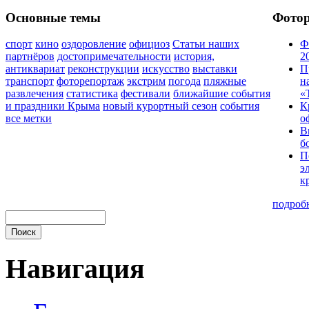
Основные темы
Фото
спорт
кино
оздоровление
официоз
Статьи наших
Ф
партнёров
достопримечательности
история,
2
антиквариат
реконструкции
искусство
выставки
П
транспорт
фоторепортаж
экстрим
погода
пляжные
н
развлечения
статистика
фестивали
ближайшие события
«
и праздники Крыма
новый курортный сезон
события
К
все метки
о
В
б
П
э
к
подроб
Навигация