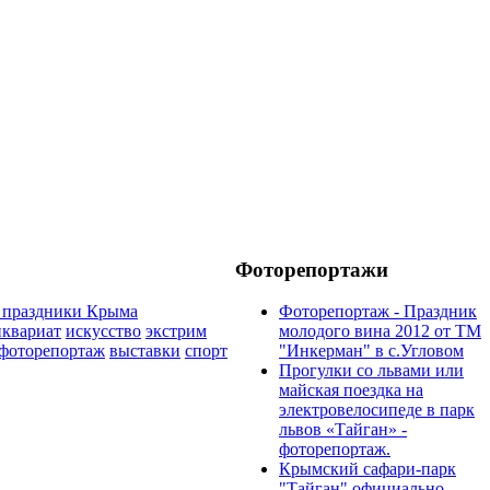
Фоторепортажи
 праздники Крыма
Фоторепортаж - Праздник
иквариат
искусство
экстрим
молодого вина 2012 от ТМ
фоторепортаж
выставки
спорт
"Инкерман" в с.Угловом
Прогулки cо львами или
майская поездка на
электровелосипеде в парк
львов «Тайган» -
фоторепортаж.
Крымский сафари-парк
"Тайган" официально