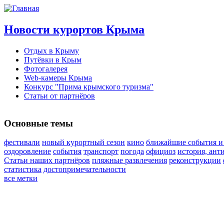
Новости курортов Крыма
Отдых в Крыму
Путёвки в Крым
Фотогалерея
Web-камеры Крыма
Конкурс "Прима крымского туризма"
Статьи от партнёров
Основные темы
фестивали
новый курортный сезон
кино
ближайшие события и
оздоровление
события
транспорт
погода
официоз
история, ант
Статьи наших партнёров
пляжные развлечения
реконструкции
статистика
достопримечательности
все метки