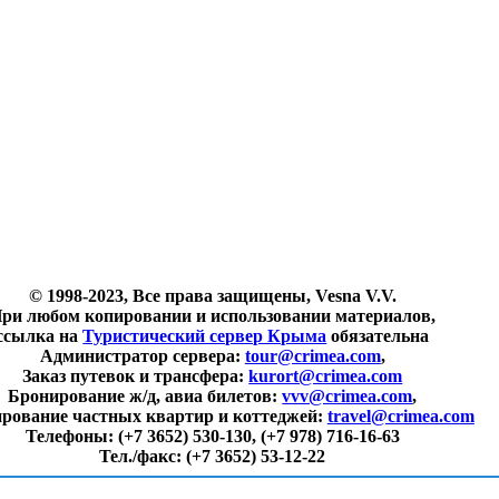
© 1998-2023, Все права защищены, Vesna V.V.
ри любом копировании и использовании материалов,
ссылка на
Туристический сервер Крыма
обязательна
Администратор сервера:
tour@crimea.com
,
Заказ путевок и трансфера:
kurort@crimea.com
Бронирование ж/д, авиа билетов:
vvv@crimea.com
,
рование частных квартир и коттеджей:
travel@crimea.com
Телефоны:
(+7 3652) 530-130, (+7 978) 716-16-63
Тел./факс:
(+7 3652) 53-12-22