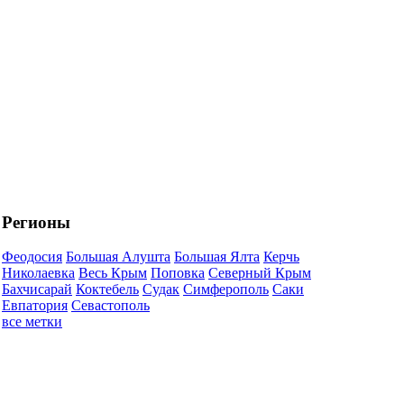
Регионы
Феодосия
Большая Алушта
Большая Ялта
Керчь
Николаевка
Весь Крым
Поповка
Северный Крым
Бахчисарай
Коктебель
Судак
Симферополь
Саки
Евпатория
Севастополь
все метки