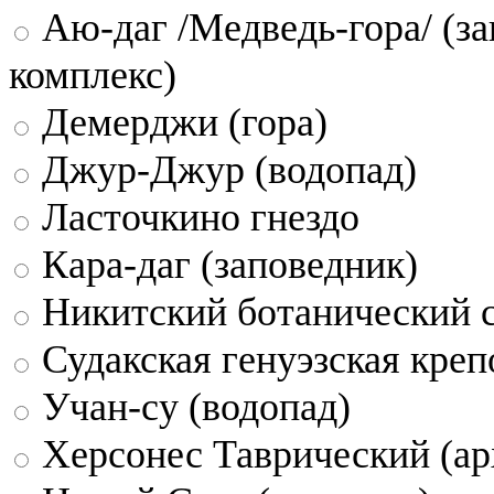
Аю-даг /Медведь-гора/ (за
комплекс)
Демерджи (гора)
Джур-Джур (водопад)
Ласточкино гнездо
Кара-даг (заповедник)
Никитский ботанический 
Судакская генуэзская креп
Учан-су (водопад)
Херсонес Таврический (ар