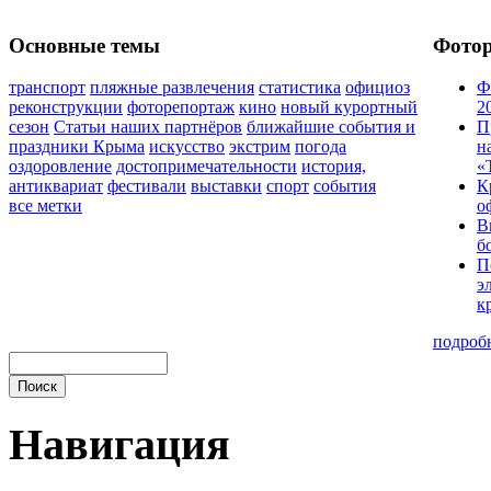
Основные темы
Фото
транспорт
пляжные развлечения
статистика
официоз
Ф
реконструкции
фоторепортаж
кино
новый курортный
2
сезон
Статьи наших партнёров
ближайшие события и
П
праздники Крыма
искусство
экстрим
погода
н
оздоровление
достопримечательности
история,
«
антиквариат
фестивали
выставки
спорт
события
К
все метки
о
В
б
П
э
к
подроб
Навигация