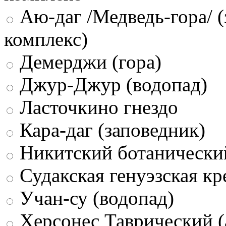
Аю-даг /Медведь-гора/ (
комплекс)
Демерджи (гора)
Джур-Джур (водопад)
Ласточкино гнездо
Кара-даг (заповедник)
Никитский ботанически
Судакская генуэзская кр
Учан-су (водопад)
Херсонес Таврический (