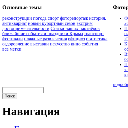
Основные темы
Фото
реконструкции
погода
спорт
фоторепортаж
история,
Ф
антиквариат
новый курортный сезон
экстрим
2
достопримечательности
Статьи наших партнёров
П
ближайшие события и праздники Крыма
транспорт
н
фестивали
пляжные развлечения
официоз
статистика
«
оздоровление
выставки
искусство
кино
события
К
все метки
о
В
б
П
э
к
подроб
Навигация