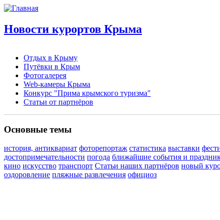
Новости курортов Крыма
Отдых в Крыму
Путёвки в Крым
Фотогалерея
Web-камеры Крыма
Конкурс "Прима крымского туризма"
Статьи от партнёров
Основные темы
история, антиквариат
фоторепортаж
статистика
выставки
фест
достопримечательности
погода
ближайшие события и праздни
кино
искусство
транспорт
Статьи наших партнёров
новый кур
оздоровление
пляжные развлечения
официоз