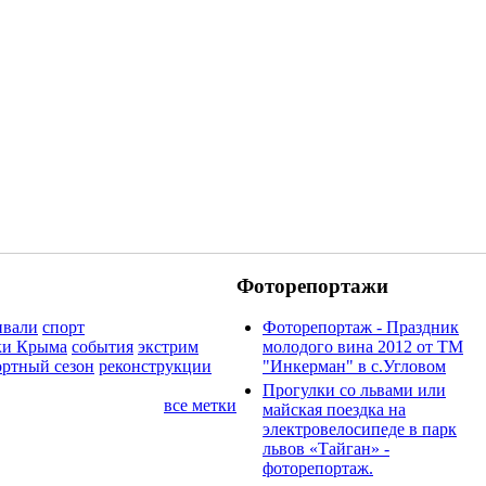
Фоторепортажи
ивали
спорт
Фоторепортаж - Праздник
ки Крыма
события
экстрим
молодого вина 2012 от ТМ
ортный сезон
реконструкции
"Инкерман" в с.Угловом
Прогулки cо львами или
все метки
майская поездка на
электровелосипеде в парк
львов «Тайган» -
фоторепортаж.