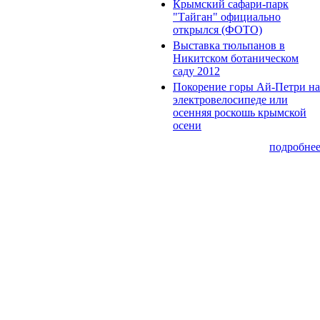
Крымский сафари-парк
"Тайган" официально
открылся (ФОТО)
Выставка тюльпанов в
Никитском ботаническом
саду 2012
Покорение горы Ай-Петри на
электровелосипеде или
осенняя роскошь крымской
осени
подробне