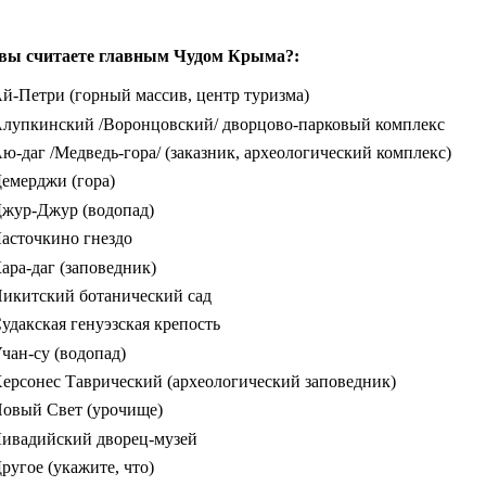
вы считаете главным Чудом Крыма?:
й-Петри (горный массив, центр туризма)
лупкинский /Воронцовский/ дворцово-парковый комплекс
ю-даг /Медведь-гора/ (заказник, археологический комплекс)
емерджи (гора)
жур-Джур (водопад)
асточкино гнездо
ара-даг (заповедник)
икитский ботанический сад
удакская генуэзская крепость
чан-су (водопад)
ерсонес Таврический (археологический заповедник)
овый Свет (урочище)
ивадийский дворец-музей
ругое (укажите, что)