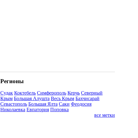
Регионы
Судак
Коктебель
Симферополь
Керчь
Северный
Крым
Большая Алушта
Весь Крым
Бахчисарай
Севастополь
Большая Ялта
Саки
Феодосия
Николаевка
Евпатория
Поповка
все метки