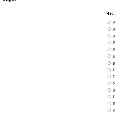
Что 
А
А
А
Д
Д
Л
К
Н
С
У
Х
Н
Л
Д