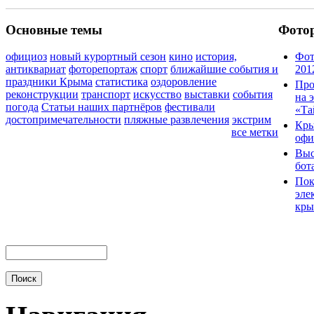
Основные темы
Фото
официоз
новый курортный сезон
кино
история,
Фот
антиквариат
фоторепортаж
спорт
ближайшие события и
201
праздники Крыма
статистика
оздоровление
Про
реконструкции
транспорт
искусство
выставки
события
на 
погода
Статьи наших партнёров
фестивали
«Та
достопримечательности
пляжные развлечения
экстрим
Кры
все метки
офи
Выс
бот
Пок
эле
кры