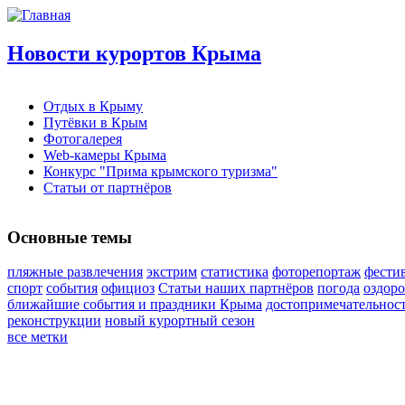
Новости курортов Крыма
Отдых в Крыму
Путёвки в Крым
Фотогалерея
Web-камеры Крыма
Конкурс "Прима крымского туризма"
Статьи от партнёров
Основные темы
пляжные развлечения
экстрим
статистика
фоторепортаж
фести
спорт
события
официоз
Статьи наших партнёров
погода
оздор
ближайшие события и праздники Крыма
достопримечательнос
реконструкции
новый курортный сезон
все метки