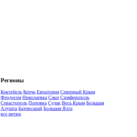
Регионы
Коктебель
Керчь
Евпатория
Северный Крым
Феодосия
Николаевка
Саки
Симферополь
Севастополь
Поповка
Судак
Весь Крым
Большая
Алушта
Бахчисарай
Большая Ялта
все метки