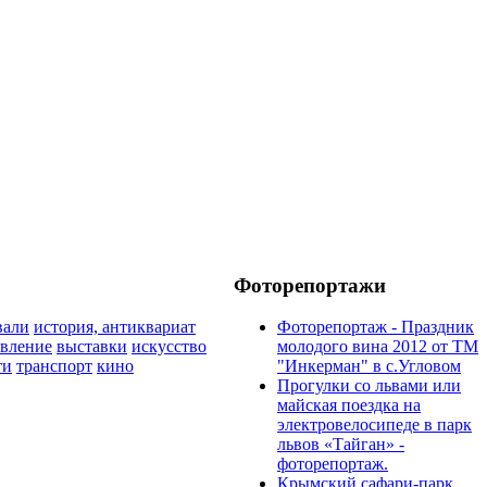
Фоторепортажи
вали
история, антиквариат
Фоторепортаж - Праздник
овление
выставки
искусство
молодого вина 2012 от ТМ
ти
транспорт
кино
"Инкерман" в с.Угловом
Прогулки cо львами или
майская поездка на
электровелосипеде в парк
львов «Тайган» -
фоторепортаж.
Крымский сафари-парк