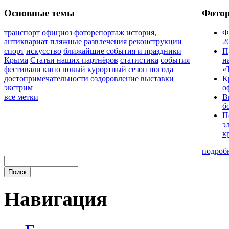
Основные темы
Фото
транспорт
официоз
фоторепортаж
история,
Ф
антиквариат
пляжные развлечения
реконструкции
2
спорт
искусство
ближайшие события и праздники
П
Крыма
Статьи наших партнёров
статистика
события
н
фестивали
кино
новый курортный сезон
погода
«
достопримечательности
оздоровление
выставки
К
экстрим
о
все метки
В
б
П
э
к
подроб
Навигация