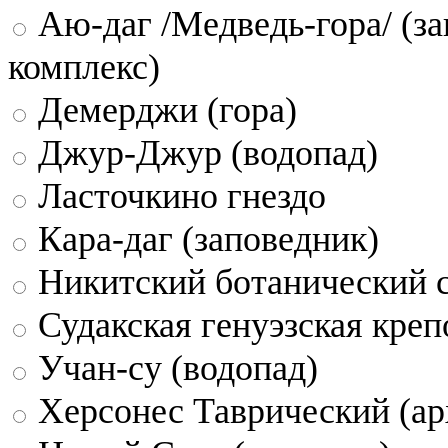
Аю-даг /Медведь-гора/ (за
комплекс)
Демерджи (гора)
Джур-Джур (водопад)
Ласточкино гнездо
Кара-даг (заповедник)
Никитский ботанический 
Судакская генуэзская креп
Учан-су (водопад)
Херсонес Таврический (ар