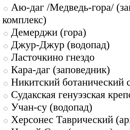
Аю-даг /Медведь-гора/ (за
комплекс)
Демерджи (гора)
Джур-Джур (водопад)
Ласточкино гнездо
Кара-даг (заповедник)
Никитский ботанический 
Судакская генуэзская креп
Учан-су (водопад)
Херсонес Таврический (ар