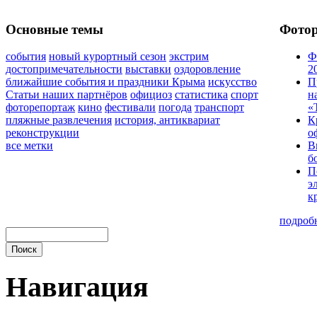
Основные темы
Фото
события
новый курортный сезон
экстрим
Ф
достопримечательности
выставки
оздоровление
2
ближайшие события и праздники Крыма
искусство
П
Статьи наших партнёров
официоз
статистика
спорт
н
фоторепортаж
кино
фестивали
погода
транспорт
«
пляжные развлечения
история, антиквариат
К
реконструкции
о
все метки
В
б
П
э
к
подроб
Навигация