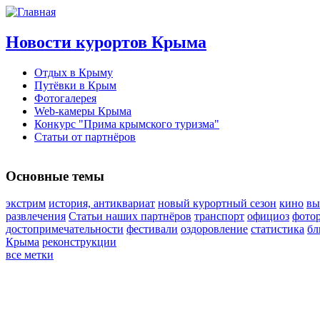
Новости курортов Крыма
Отдых в Крыму
Путёвки в Крым
Фотогалерея
Web-камеры Крыма
Конкурс "Прима крымского туризма"
Статьи от партнёров
Основные темы
экстрим
история, антиквариат
новый курортный сезон
кино
вы
развлечения
Статьи наших партнёров
транспорт
официоз
фото
достопримечательности
фестивали
оздоровление
статистика
бл
Крыма
реконструкции
все метки