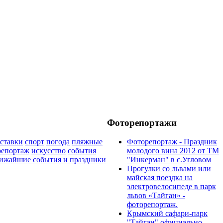
Фоторепортажи
ставки
спорт
погода
пляжные
Фоторепортаж - Праздник
репортаж
искусство
события
молодого вина 2012 от ТМ
ижайшие события и праздники
"Инкерман" в с.Угловом
Прогулки cо львами или
майская поездка на
электровелосипеде в парк
львов «Тайган» -
фоторепортаж.
Крымский сафари-парк
"Тайган" официально