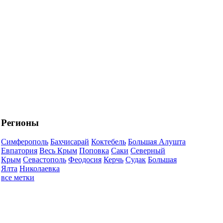
Регионы
Симферополь
Бахчисарай
Коктебель
Большая Алушта
Евпатория
Весь Крым
Поповка
Саки
Северный
Крым
Севастополь
Феодосия
Керчь
Судак
Большая
Ялта
Николаевка
все метки