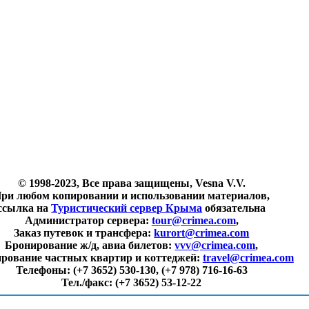
© 1998-2023, Все права защищены, Vesna V.V.
ри любом копировании и использовании материалов,
ссылка на
Туристический сервер Крыма
обязательна
Администратор сервера:
tour@crimea.com
,
Заказ путевок и трансфера:
kurort@crimea.com
Бронирование ж/д, авиа билетов:
vvv@crimea.com
,
рование частных квартир и коттеджей:
travel@crimea.com
Телефоны:
(+7 3652) 530-130, (+7 978) 716-16-63
Тел./факс:
(+7 3652) 53-12-22