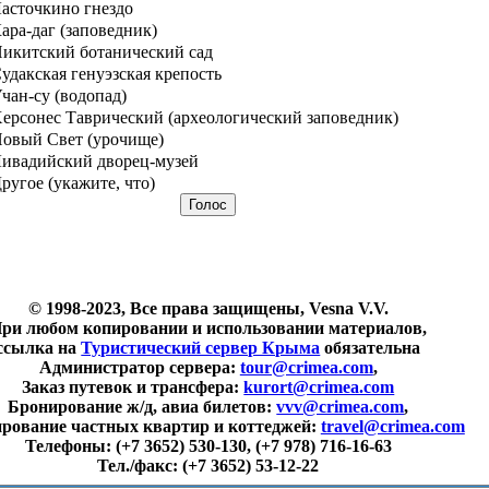
асточкино гнездо
ара-даг (заповедник)
икитский ботанический сад
удакская генуэзская крепость
чан-су (водопад)
ерсонес Таврический (археологический заповедник)
овый Свет (урочище)
ивадийский дворец-музей
ругое (укажите, что)
© 1998-2023, Все права защищены, Vesna V.V.
ри любом копировании и использовании материалов,
ссылка на
Туристический сервер Крыма
обязательна
Администратор сервера:
tour@crimea.com
,
Заказ путевок и трансфера:
kurort@crimea.com
Бронирование ж/д, авиа билетов:
vvv@crimea.com
,
рование частных квартир и коттеджей:
travel@crimea.com
Телефоны:
(+7 3652) 530-130, (+7 978) 716-16-63
Тел./факс:
(+7 3652) 53-12-22