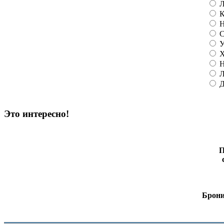
Л
К
Н
С
У
Х
Н
Л
Д
Это интересно!
П
Брони