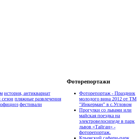
Фоторепортажи
им
история, антиквариат
Фоторепортаж - Праздник
 сезон
пляжные развлечения
молодого вина 2012 от ТМ
официоз
фестивали
"Инкерман" в с.Угловом
Прогулки cо львами или
майская поездка на
электровелосипеде в парк
львов «Тайган» -
фоторепортаж.
Крымский сафари-парк