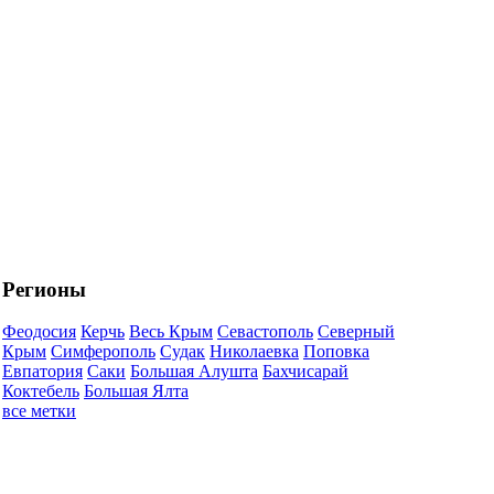
Регионы
Феодосия
Керчь
Весь Крым
Севастополь
Северный
Крым
Симферополь
Судак
Николаевка
Поповка
Евпатория
Саки
Большая Алушта
Бахчисарай
Коктебель
Большая Ялта
все метки