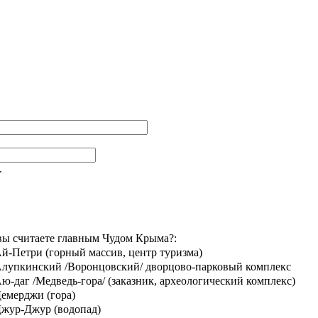
.
вы считаете главным Чудом Крыма?:
й-Петри (горный массив, центр туризма)
лупкинский /Воронцовский/ дворцово-парковый комплекс
ю-даг /Медведь-гора/ (заказник, археологический комплекс)
емерджи (гора)
жур-Джур (водопад)