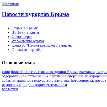
Новости курортов Крыма
Отдых в Крыму
Путёвки в Крым
Фотогалерея
Web-камеры Крыма
Конкурс "Прима крымского туризма"
Статьи от партнёров
Основные темы
кино
ближайшие события и праздники Крыма
выставки
экстр
оздоровление
Статьи наших партнёров
спорт
новый курортный
события
транспорт
искусство
статистика
фоторепортаж
погода
реконструкции
достопримечательности
все метки