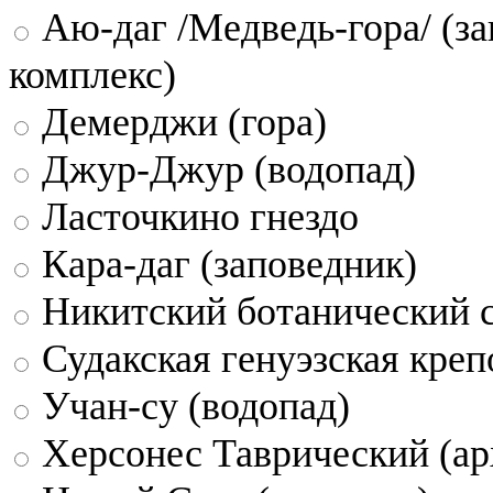
Аю-даг /Медведь-гора/ (за
комплекс)
Демерджи (гора)
Джур-Джур (водопад)
Ласточкино гнездо
Кара-даг (заповедник)
Никитский ботанический 
Судакская генуэзская креп
Учан-су (водопад)
Херсонес Таврический (ар