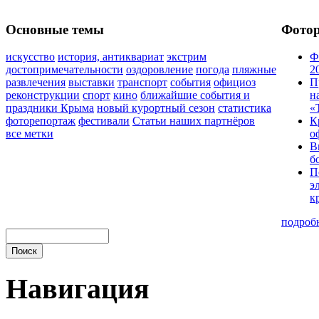
Основные темы
Фото
искусство
история, антиквариат
экстрим
Ф
достопримечательности
оздоровление
погода
пляжные
2
развлечения
выставки
транспорт
события
официоз
П
реконструкции
спорт
кино
ближайшие события и
н
праздники Крыма
новый курортный сезон
статистика
«
фоторепортаж
фестивали
Статьи наших партнёров
К
все метки
о
В
б
П
э
к
подроб
Навигация