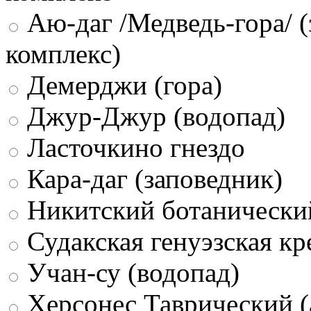
Аю-даг /Медведь-гора/ (
комплекс)
Демерджи (гора)
Джур-Джур (водопад)
Ласточкино гнездо
Кара-даг (заповедник)
Никитский ботанически
Судакская генуэзская кр
Учан-су (водопад)
Херсонес Таврический (