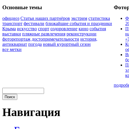
Основные темы
Фото
официоз
Статьи наших партнёров
экстрим
статистика
Ф
транспорт
фестивали
ближайшие события и праздники
2
Крыма
искусство
спорт
оздоровление
кино
события
П
выставки
пляжные развлечения
реконструкции
н
фоторепортаж
достопримечательности
история,
«
антиквариат
погода
новый курортный сезон
К
все метки
о
В
б
П
э
к
подроб
Навигация