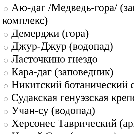
Аю-даг /Медведь-гора/ (за
комплекс)
Демерджи (гора)
Джур-Джур (водопад)
Ласточкино гнездо
Кара-даг (заповедник)
Никитский ботанический 
Судакская генуэзская креп
Учан-су (водопад)
Херсонес Таврический (ар