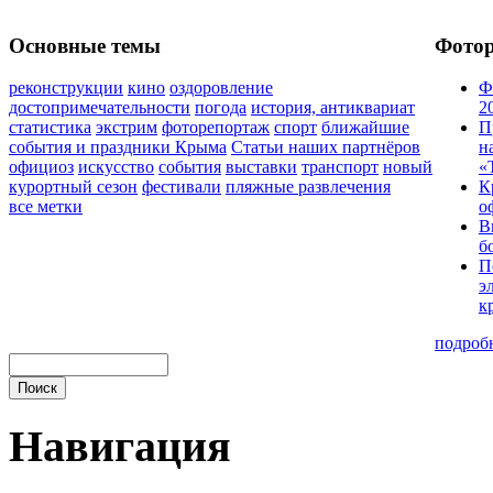
Основные темы
Фото
реконструкции
кино
оздоровление
Ф
достопримечательности
погода
история, антиквариат
2
статистика
экстрим
фоторепортаж
спорт
ближайшие
П
события и праздники Крыма
Статьи наших партнёров
н
официоз
искусство
события
выставки
транспорт
новый
«
курортный сезон
фестивали
пляжные развлечения
К
все метки
о
В
б
П
э
к
подроб
Навигация