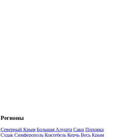
Регионы
Северный Крым
Большая Алушта
Саки
Поповка
Судак
Симферополь
Коктебель
Керчь
Весь Крым