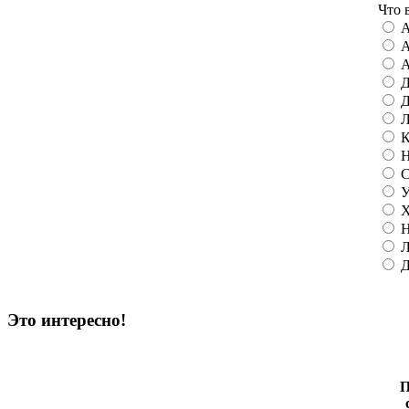
Что 
А
А
А
Д
Д
Л
К
Н
С
У
Х
Н
Л
Д
Это интересно!
П