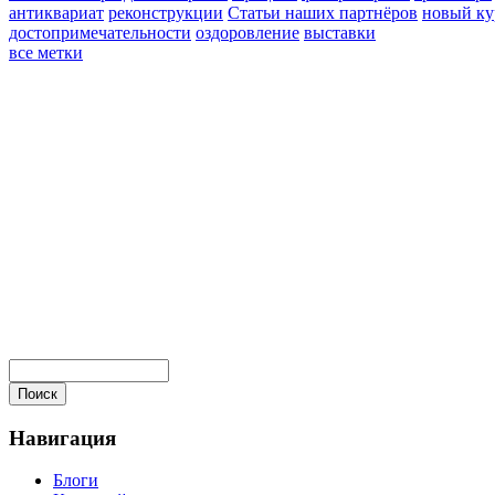
антиквариат
реконструкции
Статьи наших партнёров
новый ку
достопримечательности
оздоровление
выставки
все метки
Навигация
Блоги