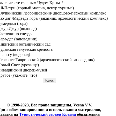
вы считаете главным Чудом Крыма?:
й-Петри (горный массив, центр туризма)
лупкинский /Воронцовский/ дворцово-парковый комплекс
ю-даг /Медведь-гора/ (заказник, археологический комплекс)
емерджи (гора)
жур-Джур (водопад)
асточкино гнездо
ара-даг (заповедник)
икитский ботанический сад
удакская генуэзская крепость
чан-су (водопад)
ерсонес Таврический (археологический заповедник)
овый Свет (урочище)
ивадийский дворец-музей
ругое (укажите, что)
© 1998-2023, Все права защищены, Vesna V.V.
ри любом копировании и использовании материалов,
ссылка на
Туристический сервер Крыма
обязательна