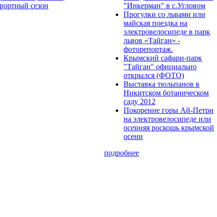
рортный сезон
"Инкерман" в с.Угловом
Прогулки cо львами или
майская поездка на
электровелосипеде в парк
львов «Тайган» -
фоторепортаж.
Крымский сафари-парк
"Тайган" официально
открылся (ФОТО)
Выставка тюльпанов в
Никитском ботаническом
саду 2012
Покорение горы Ай-Петри
на электровелосипеде или
осенняя роскошь крымской
осени
подробнее