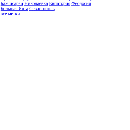
Бахчисарай
Николаевка
Евпатория
Феодосия
Большая Ялта
Севастополь
все метки