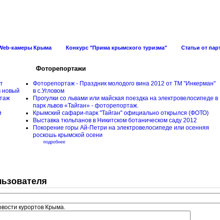
ов Крыма
Web-камеры Крыма
Конкурс "Прима крымского туризма"
Статьи от пар
Фоторепортажи
т
Фоторепортаж - Праздник молодого вина 2012 от ТМ "Инкерман"
в
новый
в с.Угловом
таж
Прогулки cо львами или майская поездка на электровелосипеде в
парк львов «Тайган» - фоторепортаж.
и
Крымский сафари-парк "Тайган" официально открылся (ФОТО)
Выставка тюльпанов в Никитском ботаническом саду 2012
Покорение горы Ай-Петри на электровелосипеде или осенняя
роскошь крымской осени
подробнее
льзователя
овости курортов Крыма.