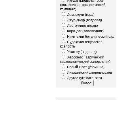
Аю-даг /Медведь-гора/
(заказник, археологический
комплекс)
Демерджи (гора)
Джур-Джур (водопад)
Ласточкино гнездо
Кара-даг (заповедник)
Никитский ботанический сад
Судакская генуэзская
крепость
Учан-су (водопад)
Херсонес Таврический
(археологический заповедник)
Новый Свет (урочище)
Ливадийский дворец-музей
Другое (укажите, что)
Это интересно!