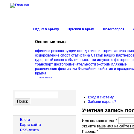
Новости Курорт
Отдых в Крыму
Путёвки в Крым
Фотогалерея
Основные темы
официоз
реконструкции
погода
кино
история, антиквариа
оздоровление
спорт
статистика
Статьи наших партнёро
курортный сезон
события
выставки
искусство
фоторепор
транспорт
достопримечательности
экстрим
пляжные
развлечения
фестивали
ближайшие события и праздник
Крыма
все метки
Вход в систему
Забыли пароль?
Учетная запись по
Навигация
Блоги
Имя пользователя:
*
Карта сайта
Укажите ваше имя на сайте Н
RSS-лента
Пароль:
*