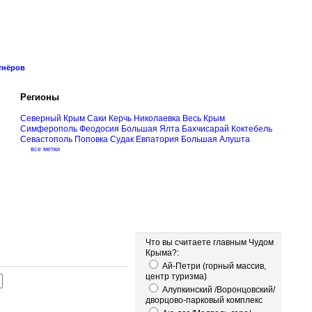
тнёров
Регионы
Северный Крым
Саки
Керчь
Николаевка
Весь Крым
Симферополь
Феодосия
Большая Ялта
Бахчисарай
Коктебель
Севастополь
Поповка
Судак
Евпатория
Большая Алушта
все метки
Опрос
Что вы считаете главным Чудом
Крыма?:
Ай-Петри (горный массив,
центр туризма)
Алупкинский /Воронцовский/
дворцово-парковый комплекс