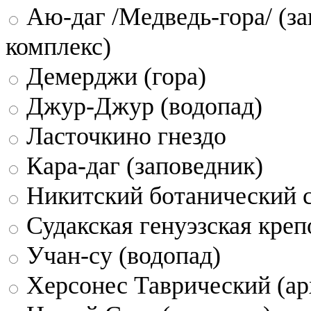
Аю-даг /Медведь-гора/ (за
комплекс)
Демерджи (гора)
Джур-Джур (водопад)
Ласточкино гнездо
Кара-даг (заповедник)
Никитский ботанический 
Судакская генуэзская креп
Учан-су (водопад)
Херсонес Таврический (ар