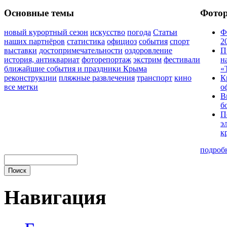
Основные темы
Фото
новый курортный сезон
искусство
погода
Статьи
Ф
наших партнёров
статистика
официоз
события
спорт
2
выставки
достопримечательности
оздоровление
П
история, антиквариат
фоторепортаж
экстрим
фестивали
н
ближайшие события и праздники Крыма
«
реконструкции
пляжные развлечения
транспорт
кино
К
все метки
о
В
б
П
э
к
подроб
Навигация