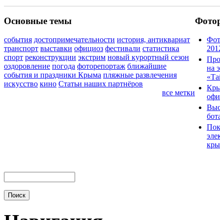
Основные темы
Фото
события
достопримечательности
история, антиквариат
Фот
транспорт
выставки
официоз
фестивали
статистика
201
спорт
реконструкции
экстрим
новый курортный сезон
Про
оздоровление
погода
фоторепортаж
ближайшие
на 
события и праздники Крыма
пляжные развлечения
«Та
искусство
кино
Статьи наших партнёров
Кры
все метки
офи
Выс
бот
Пок
эле
кры