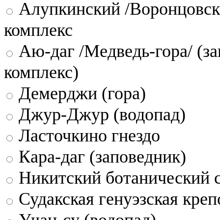
Алупкинский /Воронцовск
комплекс
Аю-даг /Медведь-гора/ (за
комплекс)
Демерджи (гора)
Джур-Джур (водопад)
Ласточкино гнездо
Кара-даг (заповедник)
Никитский ботанический 
Судакская генуэзская креп
Учан-су (водопад)