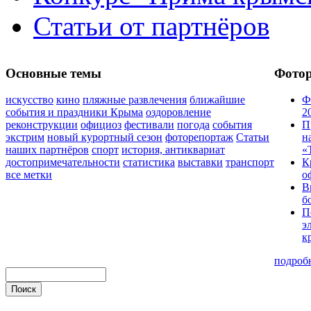
Статьи от партнёров
Основные темы
Фото
искусство
кино
пляжные развлечения
ближайшие
Ф
события и праздники Крыма
оздоровление
2
реконструкции
официоз
фестивали
погода
события
П
экстрим
новый курортный сезон
фоторепортаж
Статьи
н
наших партнёров
спорт
история, антиквариат
«
достопримечательности
статистика
выставки
транспорт
К
все метки
о
В
б
П
э
к
подроб