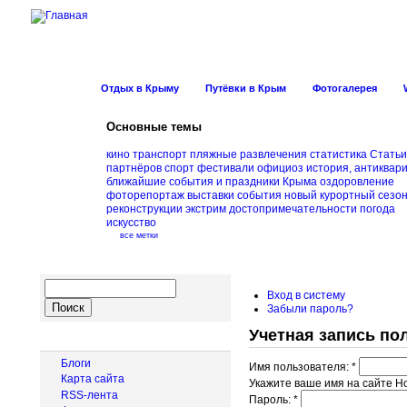
Новости Курорт
Отдых в Крыму
Путёвки в Крым
Фотогалерея
Основные темы
кино
транспорт
пляжные развлечения
статистика
Статьи
партнёров
спорт
фестивали
официоз
история, антиквар
ближайшие события и праздники Крыма
оздоровление
фоторепортаж
выставки
события
новый курортный сезо
реконструкции
экстрим
достопримечательности
погода
искусство
все метки
Вход в систему
Забыли пароль?
Учетная запись по
Навигация
Блоги
Имя пользователя:
*
Карта сайта
Укажите ваше имя на сайте Н
RSS-лента
Пароль:
*