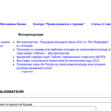
ов Крыма
Web-камеры Крыма
Конкурс "Прима крымского туризма"
Статьи от пар
Фоторепортажи
 наших
Фоторепортаж - Праздник молодого вина 2012 от ТМ "Инкерман"
иат
в с.Угловом
Прогулки cо львами или майская поездка на электровелосипеде в
н
парк львов «Тайган» - фоторепортаж.
Крымский сафари-парк "Тайган" официально открылся (ФОТО)
Выставка тюльпанов в Никитском ботаническом саду 2012
Покорение горы Ай-Петри на электровелосипеде или осенняя
роскошь крымской осени
подробнее
льзователя
овости курортов Крыма.