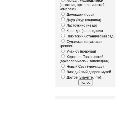
Аю-даг /Медведь-гора/
(заказник, археологический
комплекс)
Демерджи (гора)
Джур-Джур (водопад)
Ласточкино гнездо
Кара-даг (заповедник)
Никитский ботанический сад
Судакская генуэзская
крепость
Учан-су (водопад)
Херсонес Таврический
(археологический заповедник)
Новый Свет (урочище)
Ливадийский дворец-музей
Другое (укажите, что)
Это интересно!