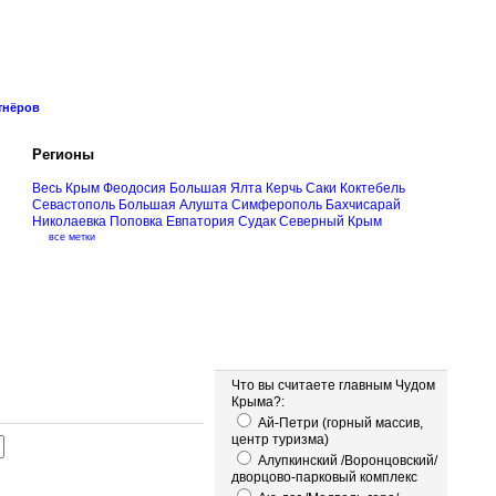
тнёров
Регионы
Весь Крым
Феодосия
Большая Ялта
Керчь
Саки
Коктебель
Севастополь
Большая Алушта
Симферополь
Бахчисарай
Николаевка
Поповка
Евпатория
Судак
Северный Крым
все метки
Опрос
Что вы считаете главным Чудом
Крыма?:
Ай-Петри (горный массив,
центр туризма)
Алупкинский /Воронцовский/
дворцово-парковый комплекс