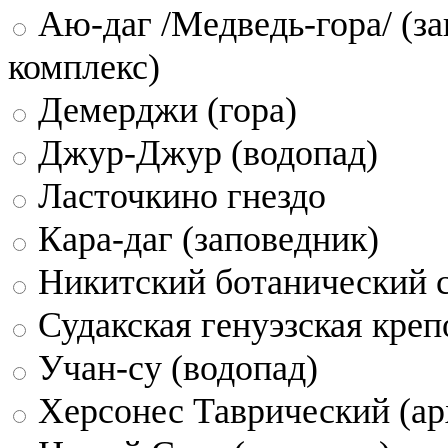
Аю-даг /Медведь-гора/ (за
комплекс)
Демерджи (гора)
Джур-Джур (водопад)
Ласточкино гнездо
Кара-даг (заповедник)
Никитский ботанический 
Судакская генуэзская креп
Учан-су (водопад)
Херсонес Таврический (ар