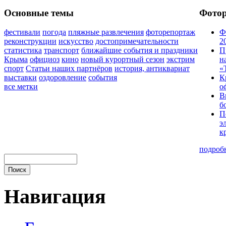
Основные темы
Фото
фестивали
погода
пляжные развлечения
фоторепортаж
Ф
реконструкции
искусство
достопримечательности
2
статистика
транспорт
ближайшие события и праздники
П
Крыма
официоз
кино
новый курортный сезон
экстрим
н
спорт
Статьи наших партнёров
история, антиквариат
«
выставки
оздоровление
события
К
все метки
о
В
б
П
э
к
подроб
Навигация