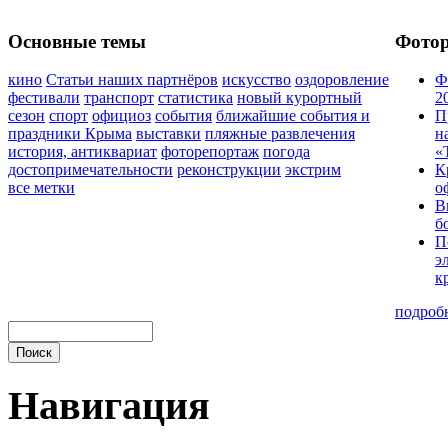
Основные темы
Фото
кино
Статьи наших партнёров
искусство
оздоровление
Ф
фестивали
транспорт
статистика
новый курортный
2
сезон
спорт
официоз
события
ближайшие события и
П
праздники Крыма
выставки
пляжные развлечения
н
история, антиквариат
фоторепортаж
погода
«
достопримечательности
реконструкции
экстрим
К
все метки
о
В
б
П
э
к
подроб
Навигация