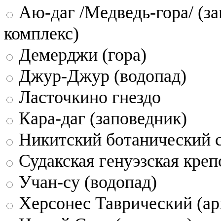
Аю-даг /Медведь-гора/ (за
комплекс)
Демерджи (гора)
Джур-Джур (водопад)
Ласточкино гнездо
Кара-даг (заповедник)
Никитский ботанический 
Судакская генуэзская креп
Учан-су (водопад)
Херсонес Таврический (ар