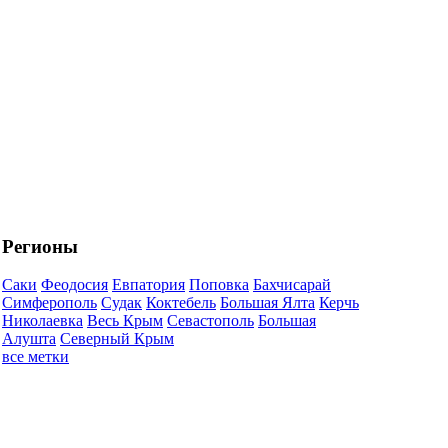
Регионы
Саки
Феодосия
Евпатория
Поповка
Бахчисарай
Симферополь
Судак
Коктебель
Большая Ялта
Керчь
Николаевка
Весь Крым
Севастополь
Большая
Алушта
Северный Крым
все метки