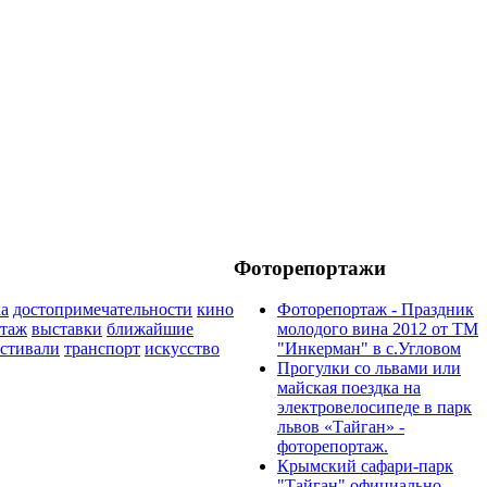
Фоторепортажи
ка
достопримечательности
кино
Фоторепортаж - Праздник
ртаж
выставки
ближайшие
молодого вина 2012 от ТМ
стивали
транспорт
искусство
"Инкерман" в с.Угловом
Прогулки cо львами или
майская поездка на
электровелосипеде в парк
львов «Тайган» -
фоторепортаж.
Крымский сафари-парк
"Тайган" официально