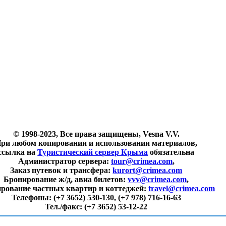
© 1998-2023, Все права защищены, Vesna V.V.
ри любом копировании и использовании материалов,
ссылка на
Туристический сервер Крыма
обязательна
Администратор сервера:
tour@crimea.com
,
Заказ путевок и трансфера:
kurort@crimea.com
Бронирование ж/д, авиа билетов:
vvv@crimea.com
,
рование частных квартир и коттеджей:
travel@crimea.com
Телефоны:
(+7 3652) 530-130, (+7 978) 716-16-63
Тел./факс:
(+7 3652) 53-12-22