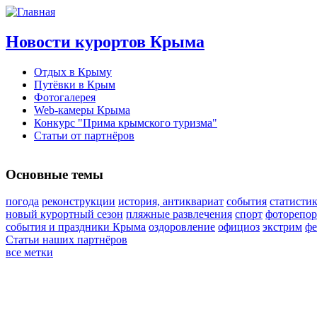
Новости курортов Крыма
Отдых в Крыму
Путёвки в Крым
Фотогалерея
Web-камеры Крыма
Конкурс "Прима крымского туризма"
Статьи от партнёров
Основные темы
погода
реконструкции
история, антиквариат
события
статисти
новый курортный сезон
пляжные развлечения
спорт
фоторепо
события и праздники Крыма
оздоровление
официоз
экстрим
фе
Статьи наших партнёров
все метки