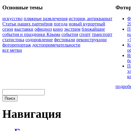
Основные темы
Фото
искусство
пляжные развлечения
история, антиквариат
Ф
Статьи наших партнёров
погода
новый курортный
2
сезон
выставки
официоз
кино
экстрим
ближайшие
П
события и праздники Крыма
события
спорт
транспорт
н
статистика
оздоровление
фестивали
реконструкции
«
фоторепортаж
достопримечательности
К
все метки
о
В
б
П
э
к
подроб
Навигация