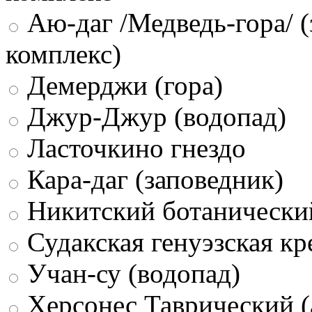
Аю-даг /Медведь-гора/ (
комплекс)
Демерджи (гора)
Джур-Джур (водопад)
Ласточкино гнездо
Кара-даг (заповедник)
Никитский ботанически
Судакская генуэзская кр
Учан-су (водопад)
Херсонес Таврический (