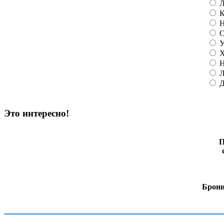
Л
К
Н
С
У
Х
Н
Л
Д
Это интересно!
П
Брони