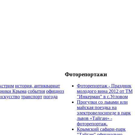
Фоторепортажи
кстрим
история, антиквариат
Фоторепортаж - Праздник
дники Крыма
события
официоз
молодого вина 2012 от ТМ
искусство
транспорт
погода
"Инкерман" в с.Угловом
Прогулки cо львами или
майская поездка на
электровелосипеде в парк
львов «Тайган» -
фоторепортаж.
Крымский сафари-парк
"Тайган" официально