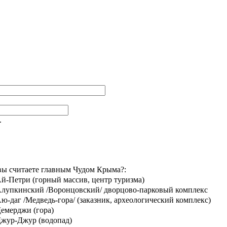
.
вы считаете главным Чудом Крыма?:
й-Петри (горный массив, центр туризма)
лупкинский /Воронцовский/ дворцово-парковый комплекс
ю-даг /Медведь-гора/ (заказник, археологический комплекс)
емерджи (гора)
жур-Джур (водопад)