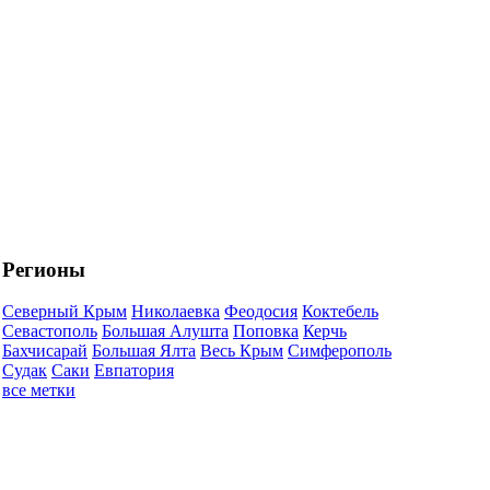
Регионы
Северный Крым
Николаевка
Феодосия
Коктебель
Севастополь
Большая Алушта
Поповка
Керчь
Бахчисарай
Большая Ялта
Весь Крым
Симферополь
Судак
Саки
Евпатория
все метки