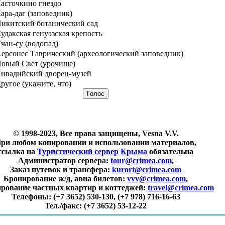
асточкино гнездо
ара-даг (заповедник)
икитский ботанический сад
удакская генуэзская крепость
чан-су (водопад)
ерсонес Таврический (археологический заповедник)
овый Свет (урочище)
ивадийский дворец-музей
ругое (укажите, что)
© 1998-2023, Все права защищены, Vesna V.V.
ри любом копировании и использовании материалов,
ссылка на
Туристический сервер Крыма
обязательна
Администратор сервера:
tour@crimea.com
,
Заказ путевок и трансфера:
kurort@crimea.com
Бронирование ж/д, авиа билетов:
vvv@crimea.com
,
рование частных квартир и коттеджей:
travel@crimea.com
Телефоны:
(+7 3652) 530-130, (+7 978) 716-16-63
Тел./факс:
(+7 3652) 53-12-22