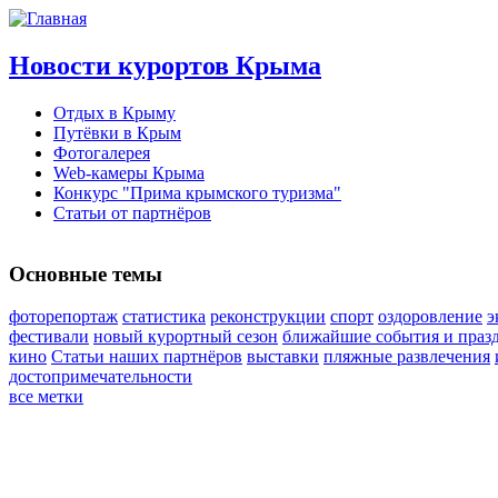
Новости курортов Крыма
Отдых в Крыму
Путёвки в Крым
Фотогалерея
Web-камеры Крыма
Конкурс "Прима крымского туризма"
Статьи от партнёров
Основные темы
фоторепортаж
статистика
реконструкции
спорт
оздоровление
э
фестивали
новый курортный сезон
ближайшие события и праз
кино
Статьи наших партнёров
выставки
пляжные развлечения
достопримечательности
все метки