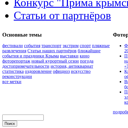
Конкурс "Прима крымск
Статьи от партнёров
Основные темы
Фото
фестивали
события
транспорт
экстрим
спорт
пляжные
Ф
развлечения
Статьи наших партнёров
ближайшие
2
события и праздники Крыма
выставки
кино
П
фоторепортаж
новый курортный сезон
погода
н
достопримечательности
история, антиквариат
«
статистика
оздоровление
официоз
искусство
К
реконструкции
о
все метки
В
б
П
э
к
подроб