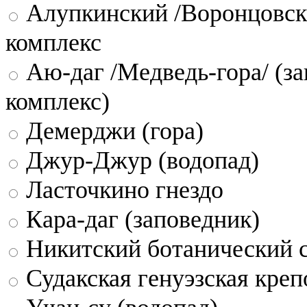
Алупкинский /Воронцовск
комплекс
Аю-даг /Медведь-гора/ (за
комплекс)
Демерджи (гора)
Джур-Джур (водопад)
Ласточкино гнездо
Кара-даг (заповедник)
Никитский ботанический 
Судакская генуэзская креп