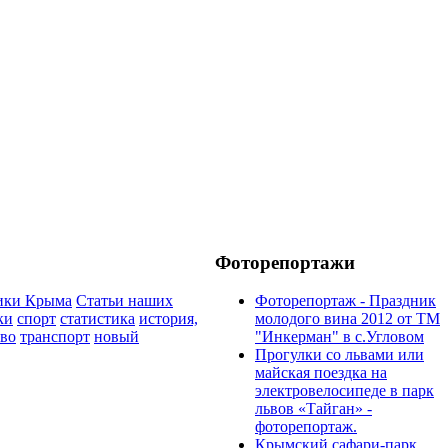
Фоторепортажи
ики Крыма
Статьи наших
Фоторепортаж - Праздник
ки
спорт
статистика
история,
молодого вина 2012 от ТМ
тво
транспорт
новый
"Инкерман" в с.Угловом
Прогулки cо львами или
майская поездка на
электровелосипеде в парк
львов «Тайган» -
фоторепортаж.
Крымский сафари-парк