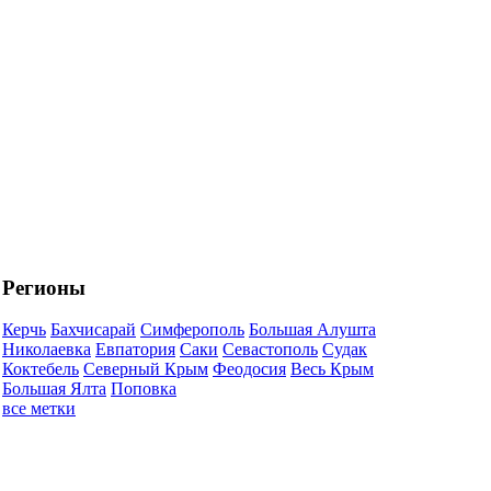
Регионы
Керчь
Бахчисарай
Симферополь
Большая Алушта
Николаевка
Евпатория
Саки
Севастополь
Судак
Коктебель
Северный Крым
Феодосия
Весь Крым
Большая Ялта
Поповка
все метки