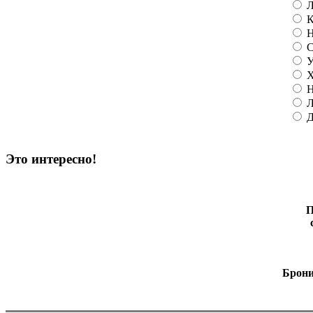
Л
К
Н
С
У
Х
Н
Л
Д
Это интересно!
П
Брони