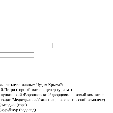
.
вы считаете главным Чудом Крыма?:
й-Петри (горный массив, центр туризма)
лупкинский /Воронцовский/ дворцово-парковый комплекс
ю-даг /Медведь-гора/ (заказник, археологический комплекс)
емерджи (гора)
жур-Джур (водопад)