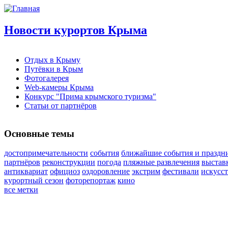
Новости курортов Крыма
Отдых в Крыму
Путёвки в Крым
Фотогалерея
Web-камеры Крыма
Конкурс "Прима крымского туризма"
Статьи от партнёров
Основные темы
достопримечательности
события
ближайшие события и праздн
партнёров
реконструкции
погода
пляжные развлечения
выстав
антиквариат
официоз
оздоровление
экстрим
фестивали
искусс
курортный сезон
фоторепортаж
кино
все метки