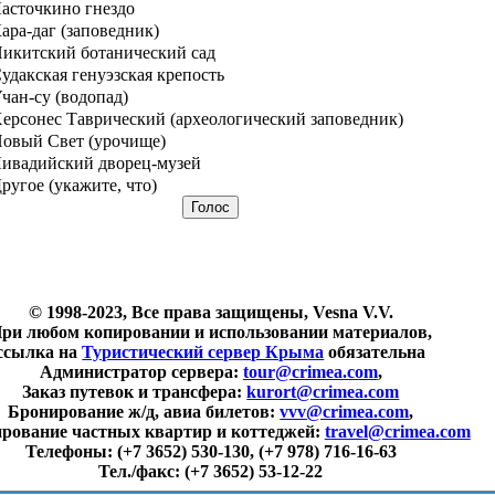
асточкино гнездо
ара-даг (заповедник)
икитский ботанический сад
удакская генуэзская крепость
чан-су (водопад)
ерсонес Таврический (археологический заповедник)
овый Свет (урочище)
ивадийский дворец-музей
ругое (укажите, что)
© 1998-2023, Все права защищены, Vesna V.V.
ри любом копировании и использовании материалов,
ссылка на
Туристический сервер Крыма
обязательна
Администратор сервера:
tour@crimea.com
,
Заказ путевок и трансфера:
kurort@crimea.com
Бронирование ж/д, авиа билетов:
vvv@crimea.com
,
рование частных квартир и коттеджей:
travel@crimea.com
Телефоны:
(+7 3652) 530-130, (+7 978) 716-16-63
Тел./факс:
(+7 3652) 53-12-22