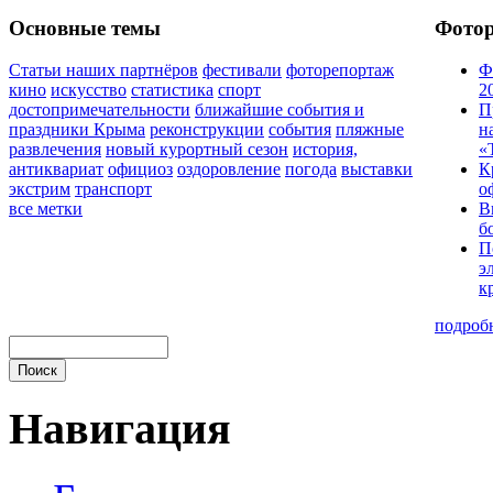
Основные темы
Фото
Статьи наших партнёров
фестивали
фоторепортаж
Ф
кино
искусство
статистика
спорт
2
достопримечательности
ближайшие события и
П
праздники Крыма
реконструкции
события
пляжные
н
развлечения
новый курортный сезон
история,
«
антиквариат
официоз
оздоровление
погода
выставки
К
экстрим
транспорт
о
все метки
В
б
П
э
к
подроб
Навигация