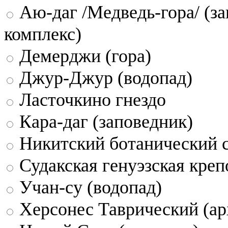
Аю-даг /Медведь-гора/ (за
комплекс)
Демерджи (гора)
Джур-Джур (водопад)
Ласточкино гнездо
Кара-даг (заповедник)
Никитский ботанический 
Судакская генуэзская креп
Учан-су (водопад)
Херсонес Таврический (ар