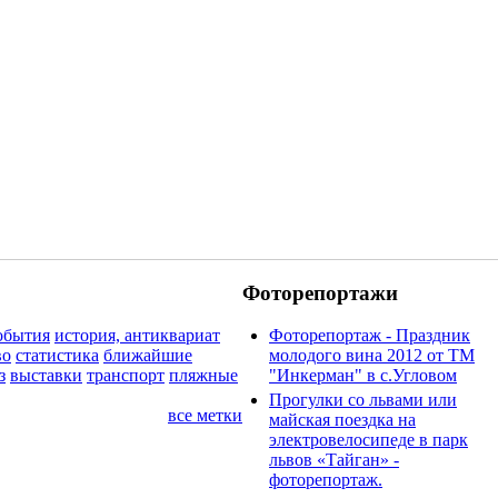
Фоторепортажи
обытия
история, антиквариат
Фоторепортаж - Праздник
во
статистика
ближайшие
молодого вина 2012 от ТМ
з
выставки
транспорт
пляжные
"Инкерман" в с.Угловом
Прогулки cо львами или
все метки
майская поездка на
электровелосипеде в парк
львов «Тайган» -
фоторепортаж.