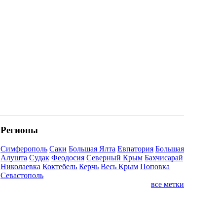
Регионы
Симферополь
Саки
Большая Ялта
Евпатория
Большая
Алушта
Судак
Феодосия
Северный Крым
Бахчисарай
Николаевка
Коктебель
Керчь
Весь Крым
Поповка
Севастополь
все метки