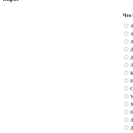
Что 
А
А
А
Д
Д
Л
К
Н
С
У
Х
Н
Л
Д