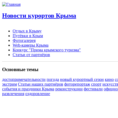
Новости курортов Крыма
Отдых в Крыму
Путёвки в Крым
Фотогалерея
Web-камеры Крыма
Конкурс "Прима крымского туризма"
Статьи от партнёров
Основные темы
достопримечательности
погода
новый курортный сезон
кино
с
экстрим
Статьи наших партнёров
фоторепортаж
спорт
искусст
события и праздники Крыма
реконструкции
фестивали
официо
развлечения
оздоровление