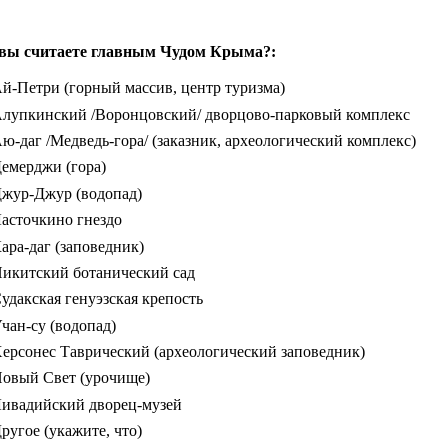
вы считаете главным Чудом Крыма?:
й-Петри (горный массив, центр туризма)
лупкинский /Воронцовский/ дворцово-парковый комплекс
ю-даг /Медведь-гора/ (заказник, археологический комплекс)
емерджи (гора)
жур-Джур (водопад)
асточкино гнездо
ара-даг (заповедник)
икитский ботанический сад
удакская генуэзская крепость
чан-су (водопад)
ерсонес Таврический (археологический заповедник)
овый Свет (урочище)
ивадийский дворец-музей
ругое (укажите, что)