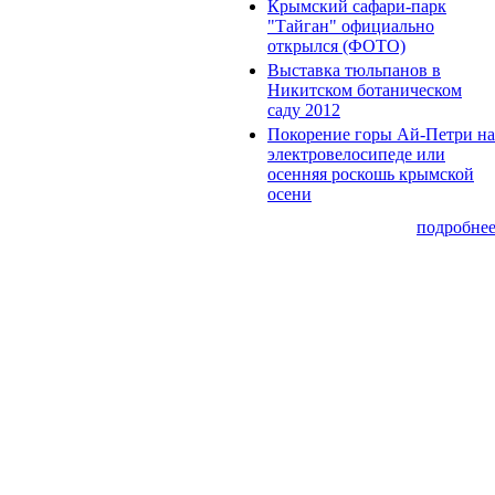
Крымский сафари-парк
"Тайган" официально
открылся (ФОТО)
Выставка тюльпанов в
Никитском ботаническом
саду 2012
Покорение горы Ай-Петри на
электровелосипеде или
осенняя роскошь крымской
осени
подробне