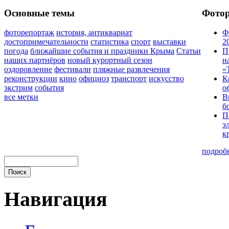
Основные темы
Фото
фоторепортаж
история, антиквариат
Ф
достопримечательности
статистика
спорт
выставки
2
погода
ближайшие события и праздники Крыма
Статьи
П
наших партнёров
новый курортный сезон
н
оздоровление
фестивали
пляжные развлечения
«
реконструкции
кино
официоз
транспорт
искусство
К
экстрим
события
о
все метки
В
б
П
э
к
подроб
Навигация