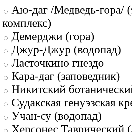
Аю-даг /Медведь-гора/ (
комплекс)
Демерджи (гора)
Джур-Джур (водопад)
Ласточкино гнездо
Кара-даг (заповедник)
Никитский ботанически
Судакская генуэзская кр
Учан-су (водопад)
Херсонес Таврический (