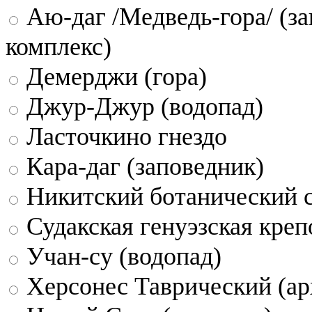
Аю-даг /Медведь-гора/ (за
комплекс)
Демерджи (гора)
Джур-Джур (водопад)
Ласточкино гнездо
Кара-даг (заповедник)
Никитский ботанический 
Судакская генуэзская креп
Учан-су (водопад)
Херсонес Таврический (ар