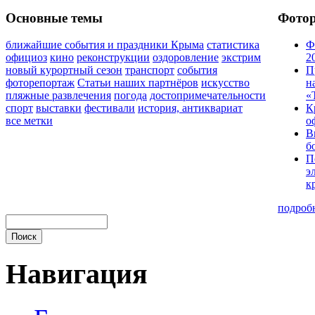
Основные темы
Фото
ближайшие события и праздники Крыма
статистика
Ф
официоз
кино
реконструкции
оздоровление
экстрим
2
новый курортный сезон
транспорт
события
П
фоторепортаж
Статьи наших партнёров
искусство
н
пляжные развлечения
погода
достопримечательности
«
спорт
выставки
фестивали
история, антиквариат
К
все метки
о
В
б
П
э
к
подроб
Навигация