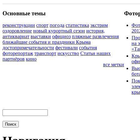
Основные темы
Фото
реконструкции
спорт
погода
статистика
экстрим
Фот
оздоровление
новый курортный сезон
история,
201
антиквариат
выставки
официоз
пляжные развлечения
Про
ближайшие события и праздники Крыма
на 
достопримечательности
фестивали
события
«Та
фоторепортаж
транспорт
искусство
Статьи наших
Кры
партнёров
кино
офи
все метки
Выс
бот
Пок
эле
кры