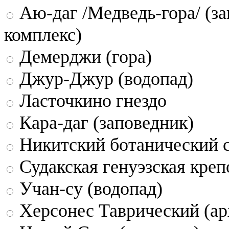
Аю-даг /Медведь-гора/ (за
комплекс)
Демерджи (гора)
Джур-Джур (водопад)
Ласточкино гнездо
Кара-даг (заповедник)
Никитский ботанический 
Судакская генуэзская креп
Учан-су (водопад)
Херсонес Таврический (ар