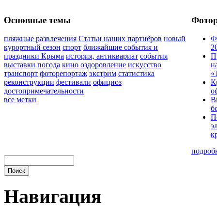
Основные темы
Фото
пляжные развлечения
Статьи наших партнёров
новый
Ф
курортный сезон
спорт
ближайшие события и
2
праздники Крыма
история, антиквариат
события
П
выставки
погода
кино
оздоровление
искусство
н
транспорт
фоторепортаж
экстрим
статистика
«
реконструкции
фестивали
официоз
К
достопримечательности
о
все метки
В
б
П
э
к
подроб
Навигация