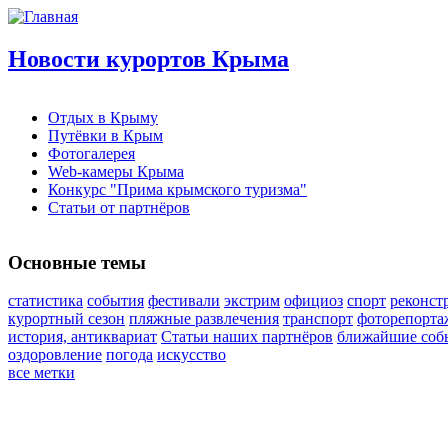
Новости курортов Крыма
Отдых в Крыму
Путёвки в Крым
Фотогалерея
Web-камеры Крыма
Конкурс "Прима крымского туризма"
Статьи от партнёров
Основные темы
статистика
события
фестивали
экстрим
официоз
спорт
реконст
курортный сезон
пляжные развлечения
транспорт
фоторепорта
история, антиквариат
Статьи наших партнёров
ближайшие соб
оздоровление
погода
искусство
все метки