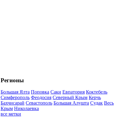
Регионы
Большая Ялта
Поповка
Саки
Евпатория
Коктебель
Симферополь
Феодосия
Северный Крым
Керчь
Бахчисарай
Севастополь
Большая Алушта
Судак
Весь
Крым
Николаевка
все метки