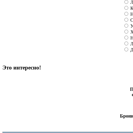
Л
К
Н
С
У
Х
Н
Л
Д
Это интересно!
П
Брони