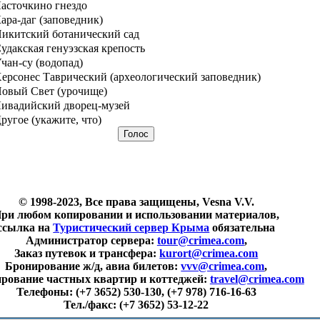
асточкино гнездо
ара-даг (заповедник)
икитский ботанический сад
удакская генуэзская крепость
чан-су (водопад)
ерсонес Таврический (археологический заповедник)
овый Свет (урочище)
ивадийский дворец-музей
ругое (укажите, что)
© 1998-2023, Все права защищены, Vesna V.V.
ри любом копировании и использовании материалов,
ссылка на
Туристический сервер Крыма
обязательна
Администратор сервера:
tour@crimea.com
,
Заказ путевок и трансфера:
kurort@crimea.com
Бронирование ж/д, авиа билетов:
vvv@crimea.com
,
рование частных квартир и коттеджей:
travel@crimea.com
Телефоны:
(+7 3652) 530-130, (+7 978) 716-16-63
Тел./факс:
(+7 3652) 53-12-22