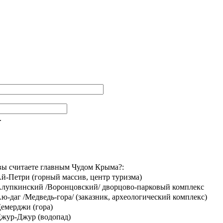
.
вы считаете главным Чудом Крыма?:
й-Петри (горный массив, центр туризма)
лупкинский /Воронцовский/ дворцово-парковый комплекс
ю-даг /Медведь-гора/ (заказник, археологический комплекс)
емерджи (гора)
жур-Джур (водопад)