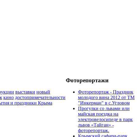
Фоторепортажи
рукции
выставки
новый
Фоторепортаж - Праздник
ж
кино
достопримечательности
молодого вина 2012 от ТМ
ытия и праздники Крыма
"Инкерман" в с.Угловом
Прогулки cо львами или
майская поездка на
электровелосипеде в парк
львов «Тайган» -
фоторепортаж.
Крымский сафари-парк