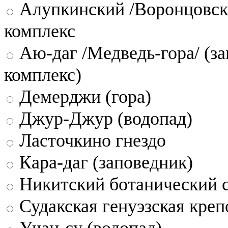
Алупкинский /Воронцовск
комплекс
Аю-даг /Медведь-гора/ (за
комплекс)
Демерджи (гора)
Джур-Джур (водопад)
Ласточкино гнездо
Кара-даг (заповедник)
Никитский ботанический 
Судакская генуэзская креп
Учан-су (водопад)