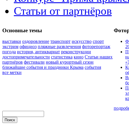
Статьи от партнёров
Основные темы
Фото
выставки
оздоровление
транспорт
искусство
спорт
Ф
экстрим
официоз
пляжные развлечения
фоторепортаж
2
погода
история, антиквариат
реконструкции
П
достопримечательности
статистика
кино
Статьи наших
н
партнёров
фестивали
новый курортный сезон
«
ближайшие события и праздники Крыма
события
К
все метки
о
В
б
П
э
к
подроб