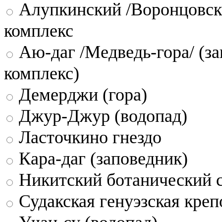
Алупкинский /Воронцовск
комплекс
Аю-даг /Медведь-гора/ (за
комплекс)
Демерджи (гора)
Джур-Джур (водопад)
Ласточкино гнездо
Кара-даг (заповедник)
Никитский ботанический 
Судакская генуэзская креп