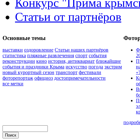
Конкурс "Прима крымск
Статьи от партнёров
Основные темы
Фото
выставки
оздоровление
Статьи наших партнёров
Ф
статистика
пляжные развлечения
спорт
события
2
реконструкции
кино
история, антиквариат
ближайшие
П
события и праздники Крыма
искусство
погода
экстрим
н
новый курортный сезон
транспорт
фестивали
«
фоторепортаж
официоз
достопримечательности
К
все метки
о
В
б
П
э
к
подроб